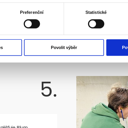
Preferenční
Statistické
es
Povolit výběr
Po
5.
ajišťuje Blum