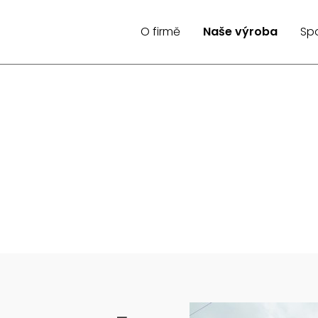
O firmě
Naše výroba
Spo