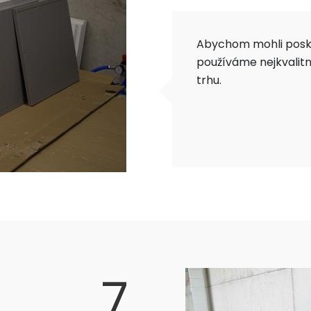
Abychom mohli posky
používáme nejkvalit
trhu.
7.