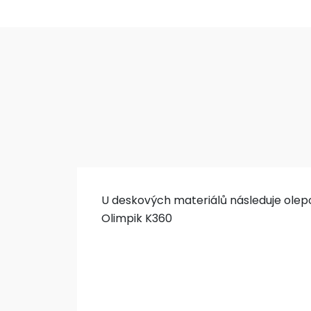
U deskových materiálů následuje olepo
Olimpik K360