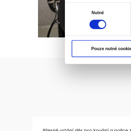
Výběr
Nutné
souhlasu
Pouze nutné cooki
Přesné vrtání děr pro kování a police z